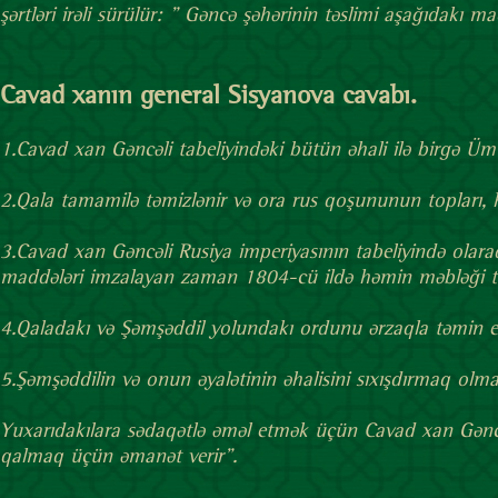
şərtləri irəli sürülür: " Gəncə şəhərinin təslimi aşağıdakı ma
Cavad xanın general Sisyanova cavabı.
1.Cavad xan Gəncəli tabeliyindəki bütün əhali ilə birgə Üm
2.Qala tamamilə təmizlənir və ora rus qoşununun topları, hər
3.Cavad xan Gəncəli Rusiya imperiyasının tabeliyində olaraq 
maddələri imzalayan zaman 1804-cü ildə həmin məbləği təc
4.Qaladakı və Şəmşəddil yolundakı ordunu ərzaqla təmin e
5.Şəmşəddilin və onun əyalətinin əhalisini sıxışdırmaq olma
Yuxarıdakılara sədaqətlə əməl etmək üçün Cavad xan Gəncə
qalmaq üçün əmanət verir".