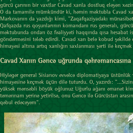
gürcü çarının bir vaxtlar Cavad xanla dostluq eləyən xəzin
O da tamamilə mümkündür ki, həmin məktubla Cavad xanı
Markovanın da yazdığı kimi, "Zaqafqaziyadakı münasibətlə
Qafqazda rus qoşunlarının komandanı rus generalı, gürcü 
məktubunda ondan öz fəaliyyəti haqqında qısa hesabat is
göndərməsini tələb edirdi. Cavad xan belə kobud şəkildə q
himayəsi altına artıq xanlığın saxlanması şərti ilə keç
Cavad Xanın Gəncə uğrunda qəhrəmancasına 
Hiyləgər general Sisianov əvvəlcə diplomatiyaya üstünlük v
himayəsinə keçmək üçün dilə tuturdu. O, yazırdı: "...Sizin 
yüksək mənsəbli böyük oğlunuz Uğurlu ağanı əmanət kimi 
təmənnam yerinə yetirilsə, onu Gəncə ilə Gürcüstan arasın
qəbul edəcəyəm".