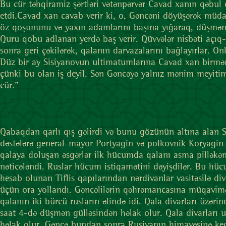
Bu cür təhqiramiz şərtləri vətənpərvər Cavad xanın qəbul 
etdi.Cavad xan cavab verir ki, o, Gəncəni döyüşərək müda
öz qoşununu və yaxın adamlarını başına yığaraq, düşmənin
Quru qobu adlanan yerdə baş verir. Qüvvələr nisbəti açıq-
sonra geri çəkilərək, qalanın darvazalarını bağlayırlar. Onl
Düz bir ay Sisiyanovun ultimatumlarına Cavad xan birmənal
çünki bu olan iş deyil. Sən Gəncəyə yalnız mənim meyiti
cür."
Qabaqdan qarlı qış gəlirdi və bunu gözünün altına alan 
dəstələrə general-mayor Portyagin və polkovnik Koryagin b
qalaya doluşan əsgərlər ilk hücumda qalanı asma pilləkənl
nəticələndi. Ruslar hücum istiqamətini dəyişdilər. Bu h
hesab olunan Tiflis qapılarından nərdivanlar vasitəsilə 
üçün ora yollandı. Gəncəlilərin qəhrəmancasına müqavimət 
qalanın iki bürcü rusların əlində idi. Qala divarları üzə
saat 4-də düşmən gülləsindən həlak olur. Qala divarları 
həlak olur. Gəncə bundan sonra Rusiyanın himayəsinə keçi