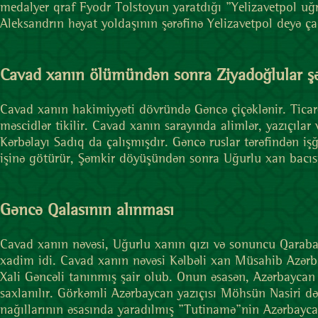
medalyer qraf Fyodr Tolstoyun yaratdığı "Yelizavetpol uğ
Aleksandrın həyat yoldaşının şərəfinə Yelizavetpol deyə ç
Cavad xanın ölümündən sonra Ziyadoğlular şə
Cavad xanın hakimiyyəti dövründə Gəncə çiçəklənir. Ticarət 
məscidlər tikilir. Cavad xanın sarayında alimlər, yazıçılar
Kərbəlayı Sadıq da çalışmışdır. Gəncə ruslar tərəfindən 
işinə götürür, Şəmkir döyüşündən sonra Uğurlu xan bacısın
Gəncə Qalasının alınması
Cavad xanın nəvəsi, Uğurlu xanın qızı və sonuncu Qaraba
xadim idi. Cavad xanın nəvəsi Kəlbəli xan Müsahib Azərbay
Xali Gəncəli tanınmış şair olub. Onun əsasən, Azərbaycan
saxlanılır. Görkəmli Azərbaycan yazıçısı Möhsün Nasiri də
nağıllarının əsasında yaradılmış "Tutinamə"nin Azərbayca