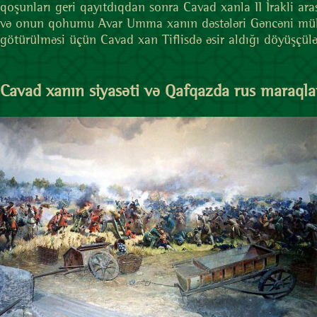
qoşunları geri qayıtdıqdan sonra Cavad xanla II İrakli ara
və onun qohumu Avar Umma xanın dəstələri Gəncəni müha
götürülməsi üçün Cavad xan Tiflisdə əsir aldığı döyüşçülə
Cavad xanın siyasəti və Qafqazda rus maraqla