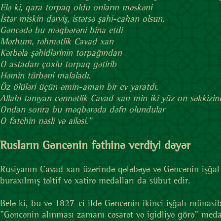
Elə ki, qara torpaq oldu onların məskəni
İstər miskin dərviş, istərsə şahi-cahan olsun.
Gəncədə bu məqbərəni bina etdi
Mərhum, rəhmətlik Cavad xan
Kərbəla şəhidlərinin torpağından
O astadan çoxlu torpaq gətirib
Həmin türbəni malaladı.
Öz ölüləri üçün əmin-aman bir ev yaratdı.
Allahı tanıyan cənnətlik Cavad xan min iki yüz on səkkizinc
Ondan sonra bu məqbərəda dəfn olundular
O fatehin nəsli və ailəsi."
Rusların Gəncənin fəthinə verdiyi dəyər
Rusiyanın Cavad xan üzərində qələbəyə və Gəncənin işğal 
buraxılmış təltif və xatirə medalları da sübut edir.
Belə ki, bu və 1827-ci ildə Gəncənin ikinci işğalı münas
"Gəncənin alınması zamanı cəsarət və igidliyə görə" meda