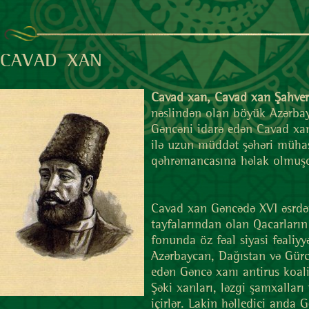
CAVAD XAN
Cavad xan, Cavad xan Şahver
nəslindən olan böyük Azərbay
Gəncəni idarə edən Cavad xan
ilə uzun müddət şəhəri mühasi
qəhrəmancasına həlak olmuş
Cavad xan Gəncədə XVI əsrdən
tayfalarından olan Qacarların
fonunda öz fəal siyasi fəaliyy
Azərbaycan, Dağıstan və Gürc
edən Gəncə xanı antirus koal
Şəki xanları, ləzgi şamxallar
içirlər. Lakin həlledici anda