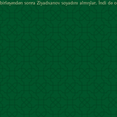
birləşəndən sonra Ziyadxanov soyadını almışlar. İndi də o