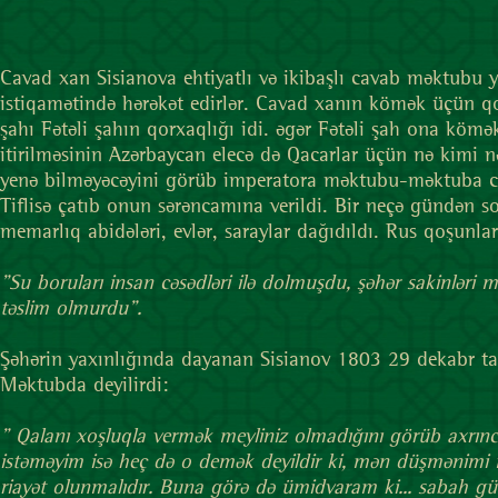
Cavad xan Sisianova ehtiyatlı və ikibaşlı cavab məktubu y
istiqamətində hərəkət edirlər. Cavad xanın kömək üçün qo
şahı Fətəli şahın qorxaqlığı idi. əgər Fətəli şah ona köm
itirilməsinin Azərbaycan elecə də Qacarlar üçün nə kimi n
yenə bilməyəcəyini görüb imperatora məktubu-məktuba cala
Tiflisə çatıb onun sərəncamına verildi. Bir neçə gündən s
memarlıq abidələri, evlər, saraylar dağıdıldı. Rus qoşunları
"Su boruları insan cəsədləri ilə dolmuşdu, şəhər sakinləri
təslim olmurdu".
Şəhərin yaxınlığında dayanan Sisianov 1803 29 dekabr ta
Məktubda deyilirdi:
" Qalanı xoşluqla vermək meyliniz olmadığını görüb axrıncı
istəməyim isə heç də o demək deyildir ki, mən düşmənimi nö
riayət olunmalıdır. Buna görə də ümidvaram ki... sabah