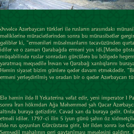
Əvvəlcə Azərbaycan türkləri ilə rusların arasındakı müna
məliklərinə müraciətlərindən sonra bu münasibətlər gərgi
gəliblər ki, "erməniləri müsəlmanların təcavüzündən qurta
idilər və o zaman Qarabağda erməni yox idi.[Mənbə göstə
müqabilində ruslar sonradan gürcülərə bu bölgədə hegemo
yaratmaq məqsədilə İrəvan və Qarabağ xanlıqlarını buray
Həmin siyasət bizim günlərə qədər davam etməkdədir. "Bö
erməni yerləşdirilmiş və oradan bir o qədər Azərbaycan t
Elə həmin ildə II Yekaterina vəfat edir, yeni imperator I 
sonra İran hökmdarı Ağa Məhəmməd şah Qacar Azərbaycanı
altında buraya gətizdirir. Cavad xan da buraya gəlir. Onl
etməli idilər. 1797-ci ilin 5 iyun günü şahın öz xidmətçi
ildə rus qoşunları Gürcüstana girir, bir ildən sonra isə G
Şəmşədil mahalının geri qaytarılması məsələsini qaldırır