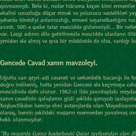
qovmamışdı. Belə ki, ruslar hücuma keçən kimi ermənilər T
əhalini susuzluğa düçar etmək və yoluxucu xəstəlikləri y
şəhərdə törətdiyi anlamsızlığı, erməni xəyanətkarlığını rus
axırdı. 500-ə qədər tatar məsciddə gizlənmişdi... Bir nəfər
var. Ləzgi adının dilə gətirilməsilə məsciddə olanların ö
yenidən ələ almış və qısa bir müddətdə də olsa, xanlığı b
Gəncədə Cavad xanın mavzoleyi.
Uğurlu xan qeyri-adi cəsarəti və sərkərdəlik bacarığı ilə f
doğru irəliləmiş, hətta yenidən Gəncəni ələ keçirməyə c
məscidində dəfn olunur. 1962-ci ildə yaxınlıqdakı meydanı
xanın cəsədinin qalıqlarını gizli şəkildə qoruyub saxlayırl
Xoşbəxtlikdən həmişə elmi axtarışlarda olan Məşədixanım 
olaraq, həmin şəkildəki məzarın mərmərdən yonulmuş oxşarı
həkk olunmuşdur:
"Bu məzarda Gəncə bəylərbəyisi Qacar tayfasından olan Z