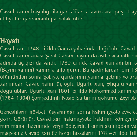
Cavad xanın başcılığı ilə gəncəlilər təcavüzkara qarşı 1 
etdiyi bir qəhrəmanlıqla həlak olur.
Həyatı
Cavad xan 1748-ci ildə Gəncə şəhərində doğulub. Cavad x
Cavad xanın anası Şərəf Cahan bəyim də əsil-nəcabətli bi
adında üç qızı da vardı. 1780-ci ildə Cavad xan adi bir k
(Bəyim xanım) xanımla ailə qurur. Bu qadınlardan biri 181
ölümündən sonra Şəkiyə, qardaşının yanına getmiş və ora
xanımdan Cavad xanın üç oğlu Uğurlu xan, Əliqulu xan v
doğulublar. Uğurlu xan 1801-ci ildə Məhəmməd xanın qız
(1784-1804) Şəmşəddinli Nəsib Sultanın qohumu Zeynəb 
Gəncəlilərin növbəti üsyanından sonra hakimiyyətə əvvəl
gəlir. Görünür, Cavad xan hakimiyyətə İraklinin köməyi il
min manat həcmində vergi ödəyirdi. Həmin asılılıqdan və
məqsədilə Cavad xan öz hərbi hissələrini 1785-ci ildə T